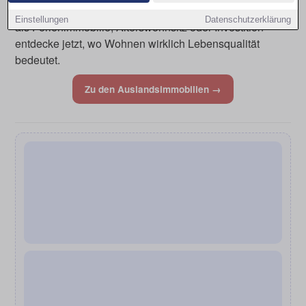
oder den ersten Schritt Richtung Sonne zu planen. Ob
Einstellungen
Datenschutzerklärung
als Ferienimmobilie, Alterswohnsitz oder Investition –
entdecke jetzt, wo Wohnen wirklich Lebensqualität
bedeutet.
Zu den Auslandsimmobilien →