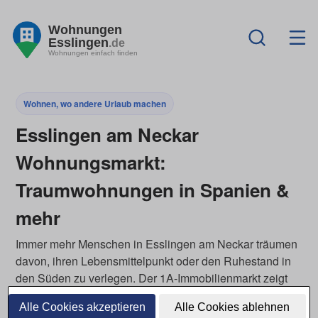
Wohnungen
Esslingen
.de
Wohnungen einfach finden
Wohnen, wo andere Urlaub machen
Esslingen am Neckar
Wohnungsmarkt:
Traumwohnungen in Spanien &
mehr
Immer mehr Menschen in Esslingen am Neckar träumen
davon, ihren Lebensmittelpunkt oder den Ruhestand in
den Süden zu verlegen. Der 1A-Immobilienmarkt zeigt
dir ausgewählte Häuser und Wohnungen in beliebten
Alle Cookies akzeptieren
Alle Cookies ablehnen
Regionen Europas – ideal, um Inspiration zu sammeln