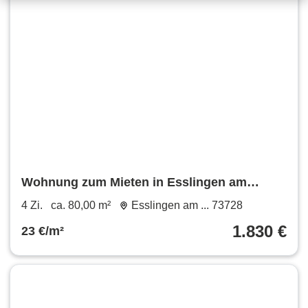
Wohnung zum Mieten in Esslingen am
Neckar 1.830 € 80 m²
4 Zi.
ca. 80,00 m²
Esslingen am ... 73728
1.830 €
23 €/m²