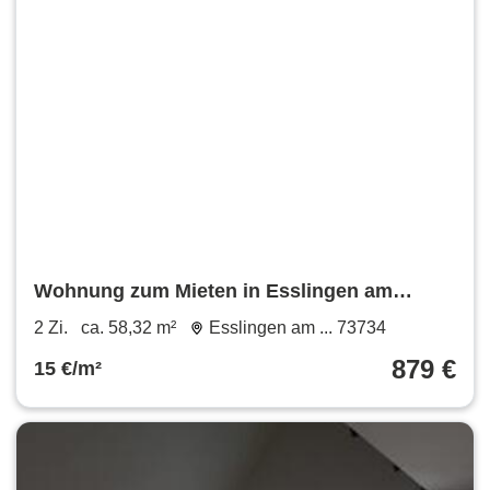
Wohnung zum Mieten in Esslingen am
Neckar 879 € 58.32 m²
2 Zi.
ca. 58,32 m²
Esslingen am ... 73734
879 €
15 €/m²