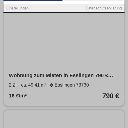
Einstellungen
Datenschutzerklärung
Wohnung zum Mieten in Esslingen 790 €
49.41 m²
2 Zi.
ca. 49,41 m²
Esslingen 73730
790 €
16 €/m²