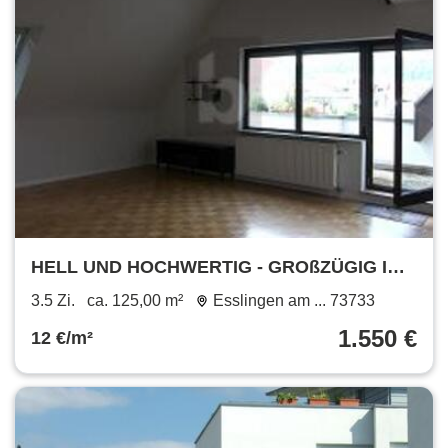
HELL UND HOCHWERTIG - GROßZÜGIG IN
ESSLINGEN
3.5 Zi.
ca. 125,00 m²
Esslingen am ... 73733
1.550 €
12 €/m²