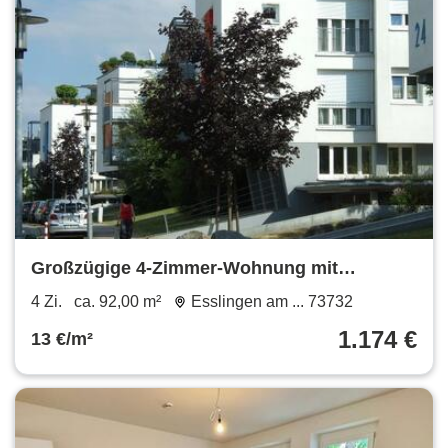
Großzügige 4-Zimmer-Wohnung mit
Terrasse!
4 Zi.
ca. 92,00 m²
Esslingen am ... 73732
1.174 €
13 €/m²