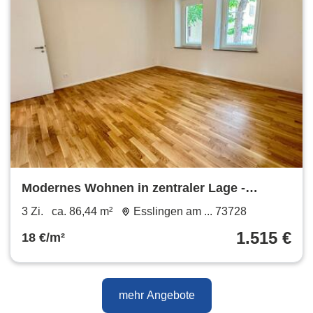
Modernes Wohnen in zentraler Lage -
Erstbezug nach Sanierung
3 Zi.
ca. 86,44 m²
Esslingen am ... 73728
1.515 €
18 €/m²
mehr Angebote