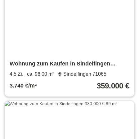
Wohnung zum Kaufen in Sindelfingen
359.000 € 96 m²
4.5 Zi.
ca. 96,00 m²
Sindelfingen 71065
359.000 €
3.740 €/m²