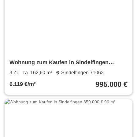
Wohnung zum Kaufen in Sindelfingen
995.000 € 162.6 m²
3 Zi.
ca. 162,60 m²
Sindelfingen 71063
995.000 €
6.119 €/m²