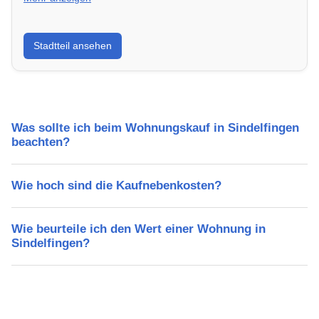
Erfahre mehr über deinen Stadtteil in Sindelfingen:
Stadtteil ansehen
Lebensqualität, Verkehrsanbindung, Schulen,
Freizeitmöglichkeiten und Mietpreise.
Was sollte ich beim Wohnungskauf in Sindelfingen
beachten?
Wie hoch sind die Kaufnebenkosten?
Wie beurteile ich den Wert einer Wohnung in
Sindelfingen?