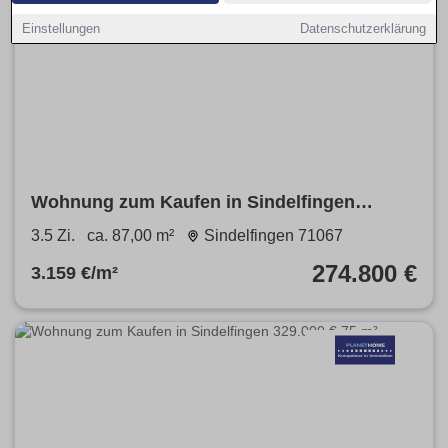
Einstellungen
Datenschutzerklärung
Wohnung zum Kaufen in Sindelfingen
274.800 € 87 m²
3.5 Zi.
ca. 87,00 m²
Sindelfingen 71067
274.800 €
3.159 €/m²