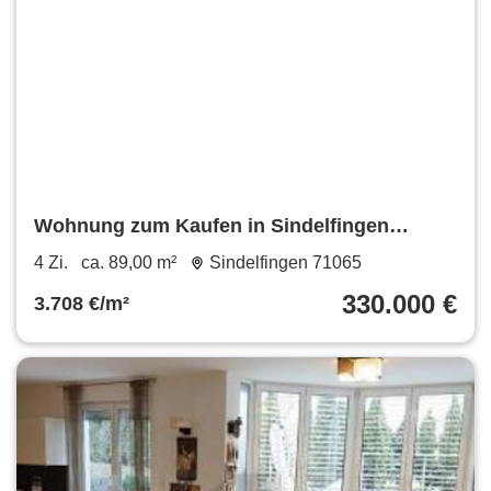
Wohnung zum Kaufen in Sindelfingen
330.000 € 89 m²
4 Zi.
ca. 89,00 m²
Sindelfingen 71065
330.000 €
3.708 €/m²