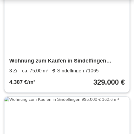
Wohnung zum Kaufen in Sindelfingen
329.000 € 75 m²
3 Zi.
ca. 75,00 m²
Sindelfingen 71065
329.000 €
4.387 €/m²