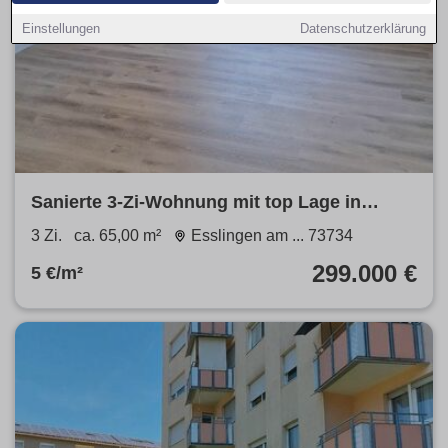
Einstellungen
Datenschutzerklärung
Sanierte 3-Zi-Wohnung mit top Lage in
Esslingen bei Stuttgart
3 Zi.
ca. 65,00 m²
Esslingen am ... 73734
299.000 €
5 €/m²