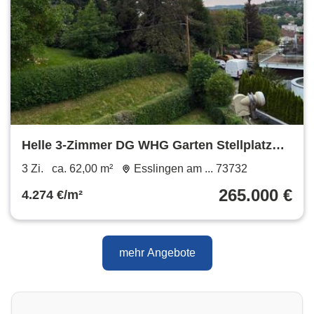
Helle 3-Zimmer DG WHG Garten Stellplatz
PKW Esslingen Stuttgart
3 Zi.
ca. 62,00 m²
Esslingen am ... 73732
265.000 €
4.274 €/m²
mehr Angebote