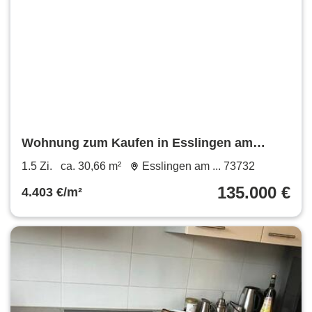
Wohnung zum Kaufen in Esslingen am
Neckar 135.000 € 30.66 m²
1.5 Zi.
ca. 30,66 m²
Esslingen am ... 73732
135.000 €
4.403 €/m²