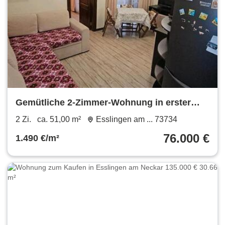
Gemütliche 2-Zimmer-Wohnung in erster
Meereslinie in Sveti Vlas
2 Zi.
ca. 51,00 m²
Esslingen am ... 73734
76.000 €
1.490 €/m²