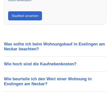
Erfahre mehr über deinen Stadtteil in Esslingen am
Stadtteil ansehen
Neckar: Lebensqualität, Verkehrsanbindung, Schulen,
Freizeitmöglichkeiten und Mietpreise.
Was sollte ich beim Wohnungskauf in Esslingen am
Neckar beachten?
Wie hoch sind die Kaufnebenkosten?
Wie beurteile ich den Wert einer Wohnung in
Esslingen am Neckar?