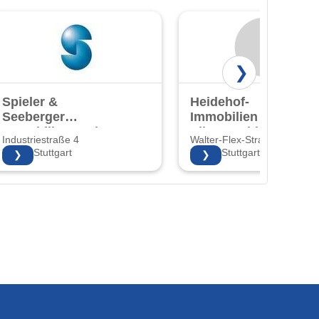
❯
Spieler &
Heidehof-
Seeberger
Immobilien Inh.
Immobilien GmbH
Ellen Loehle
Industriestraße 4
Walter-Flex-Straße 84
70565 Stuttgart
70619 Stuttgart
❯
❯