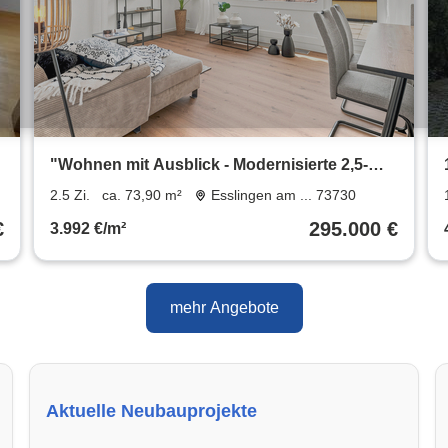
"Wohnen mit Ausblick - Modernisierte 2,5-
Zimmer Wohnung mit zwei Terrassen in
2.5 Zi.
ca. 73,90 m²
Esslingen am ... 73730
Esslingen"
€
295.000 €
3.992 €/m²
mehr Angebote
Aktuelle Neubauprojekte