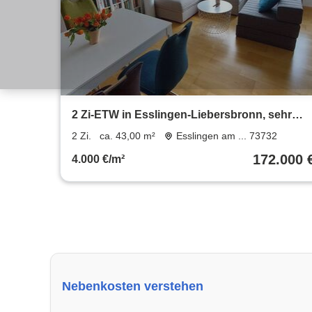
2 Zi-ETW in Esslingen-Liebersbronn, sehr
ruhige TOP-Aussichtslage
2 Zi.
ca. 43,00 m²
Esslingen am ... 73732
172.000 
4.000 €/m²
Nebenkosten verstehen