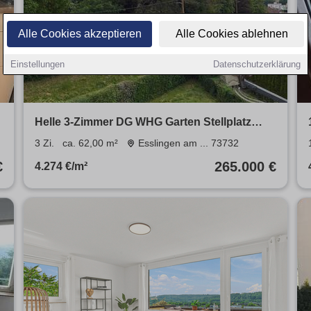
Alle Cookies akzeptieren
Alle Cookies ablehnen
Einstellungen
Datenschutzerklärung
Helle 3-Zimmer DG WHG Garten Stellplatz
PKW Esslingen Stuttgart
3 Zi.
ca. 62,00 m²
Esslingen am ... 73732
€
265.000 €
4.274 €/m²