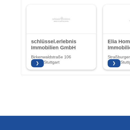
schlüssel.erlebnis
Elia Ho
Immobilien GmbH
Immobili
Birkenwaldstraße 106
Straßburger
70191 Stuttgart
70435 Stutt
❯
❯