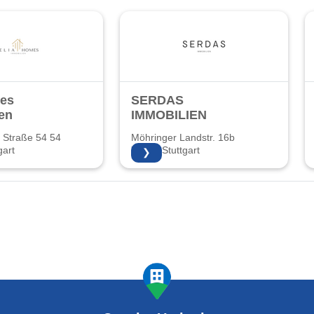
mes
SERDAS
en
IMMOBILIEN
 Straße 54 54
Möhringer Landstr. 16b
gart
70563 Stuttgart
❯