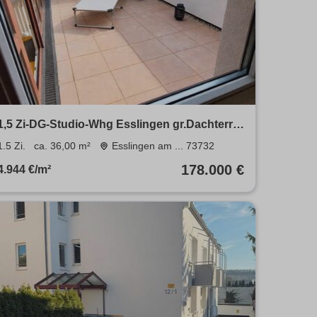
1,5 Zi-DG-Studio-Whg Esslingen gr.Dachterr.
Villenlage Burgnähe
1.5 Zi.
ca. 36,00 m²
Esslingen am ... 73732
178.000 €
4.944 €/m²