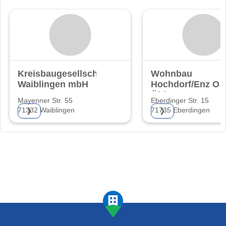
Kreisbaugesellschaft
Wohnbau
Waiblingen mbH
Hochdorf/Enz O.
Öhler
Mayenner Str. 55
Eberdinger Str. 15
71332 Waiblingen
71735 Eberdingen
❯
❯