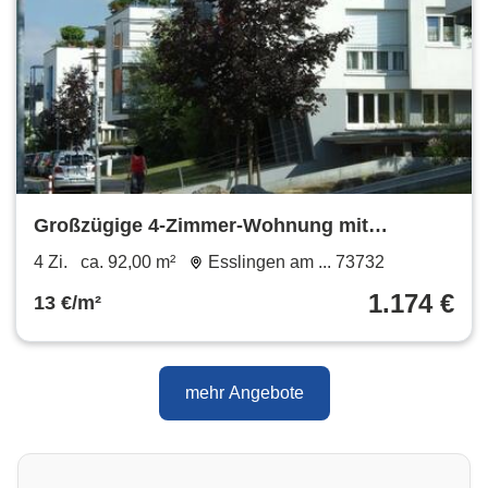
Großzügige 4-Zimmer-Wohnung mit
Terrasse!
4 Zi.
ca. 92,00 m²
Esslingen am ... 73732
1.174 €
13 €/m²
mehr Angebote