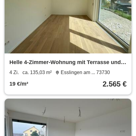
Helle 4-Zimmer-Wohnung mit Terrasse und
exklusiver Gartennutzung
4 Zi.
ca. 135,03 m²
Esslingen am ... 73730
2.565 €
19 €/m²