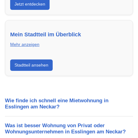
Jetzt entdecken
modern, energieeffizient und sofort bezugsfertig.
Mein Stadtteil im Überblick
Mehr anzeigen
Erfahre mehr über deinen Stadtteil in Esslingen am
Stadtteil ansehen
Neckar: Lebensqualität, Verkehrsanbindung, Schulen,
Freizeitmöglichkeiten und Mietpreise.
Wie finde ich schnell eine Mietwohnung in
Esslingen am Neckar?
Was ist besser Wohnung von Privat oder
Wohnungsunternehmen in Esslingen am Neckar?