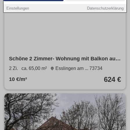
Einstellungen
Datenschutzerklärung
Schöne 2 Zimmer- Wohnung mit Balkon auf
dem Zollberg
2 Zi.
ca. 65,00 m²
Esslingen am ... 73734
624 €
10 €/m²