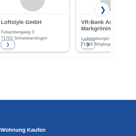
❯
Loftstyle GmbH
VR-Bank Asperg-
Markgröningen
Felsenbergweg 3
eG
71701 Schwieberdingen
Ludwigsburger Str. 1
71696 Möglingen
❯
❯
Wohnung Kaufen