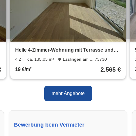
Helle 4-Zimmer-Wohnung mit Terrasse und
exklusiver Gartennutzung
4 Zi.
ca. 135,03 m²
Esslingen am ... 73730
€
2.565 €
19 €/m²
mehr Angebote
Bewerbung beim Vermieter