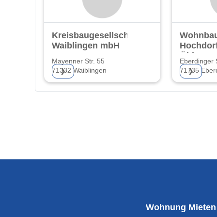
Kreisbaugesellschaft
Wohnba
Waiblingen mbH
Hochdorf
Öhler
Mayenner Str. 55
Eberdinger S
71332 Waiblingen
71735 Eber
❯
❯
Wohnung Mieten