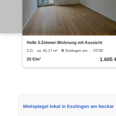
Helle 3-Zimmer-Wohnung mit Aussicht
3 Zi.
ca. 81,17 m²
Esslingen am ... 73730
1.605 
20 €/m²
Mietspiegel lokal in Esslingen am Neckar