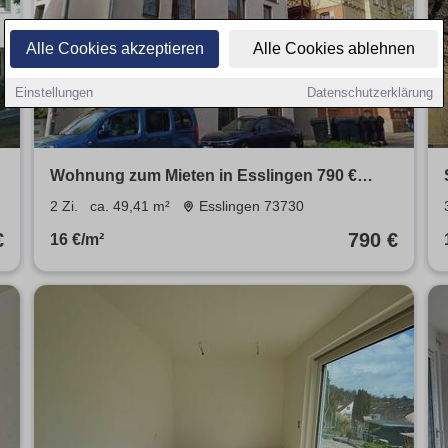
Alle Cookies akzeptieren
Alle Cookies ablehnen
Einstellungen
Datenschutzerklärung
!
Wohnung zum Mieten in Esslingen 790 €
49.41 m²
2 Zi.
ca. 49,41 m²
Esslingen 73730
€
790 €
16 €/m²