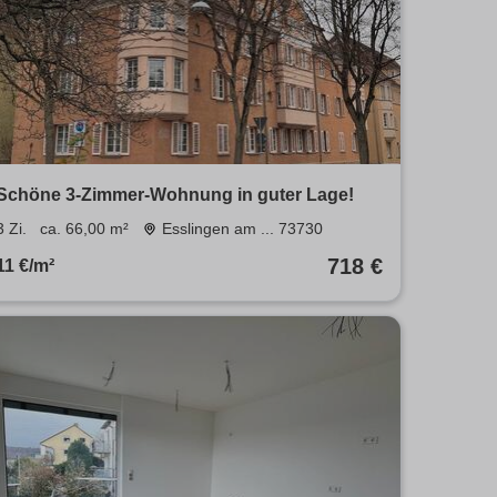
Schöne 3-Zimmer-Wohnung in guter Lage!
3 Zi.
ca. 66,00 m²
Esslingen am ... 73730
718 €
11 €/m²