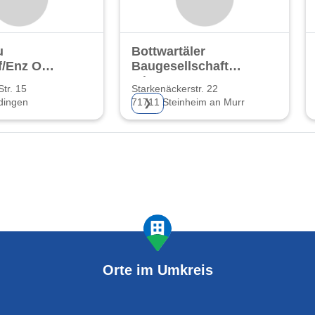
u
Bottwartäler
/Enz O.
Baugesellschaft
mbH & Co. KG
tr. 15
Starkenäckerstr. 22
dingen
71711 Steinheim an Murr
❯
Orte im Umkreis