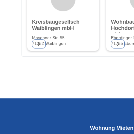
Kreisbaugesellschaft
Wohnba
Waiblingen mbH
Hochdorf
Öhler
Mayenner Str. 55
Eberdinger S
71332 Waiblingen
71735 Eber
❯
❯
Wohnung Mieten