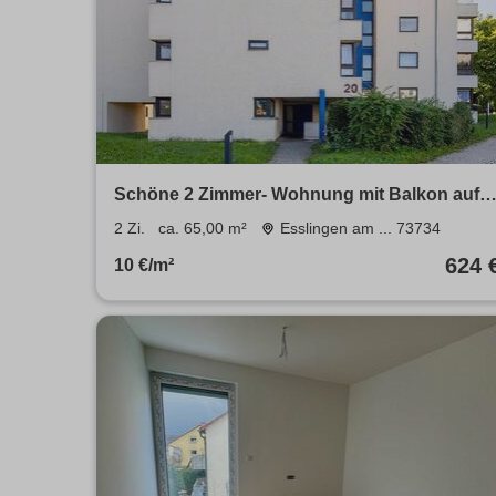
Schöne 2 Zimmer- Wohnung mit Balkon auf
dem Zollberg
2 Zi.
ca. 65,00 m²
Esslingen am ... 73734
624 
10 €/m²