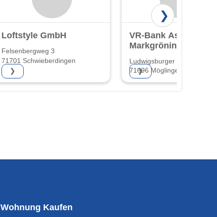
❯
Loftstyle GmbH
VR-Bank Asperg-
Markgröningen
Felsenbergweg 3
eG
71701 Schwieberdingen
Ludwigsburger Str. 1
71696 Möglingen
❯
❯
Wohnung Kaufen