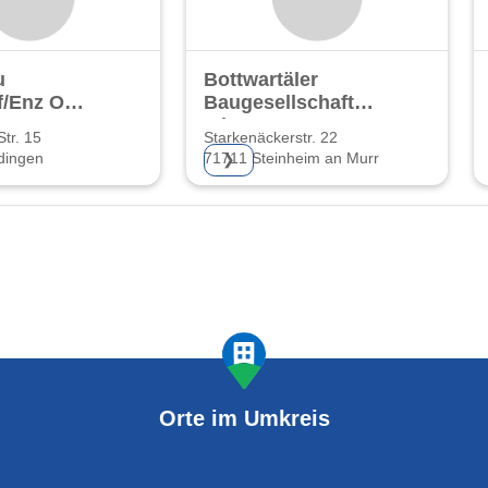
u
Bottwartäler
/Enz O.
Baugesellschaft
mbH & Co. KG
tr. 15
Starkenäckerstr. 22
dingen
71711 Steinheim an Murr
❯
Orte im Umkreis