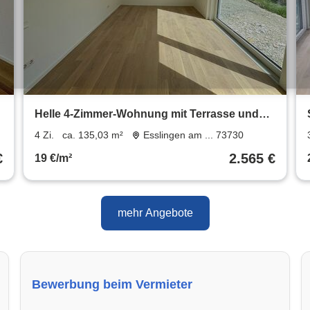
Helle 4-Zimmer-Wohnung mit Terrasse und
exklusiver Gartennutzung
4 Zi.
ca. 135,03 m²
Esslingen am ... 73730
€
2.565 €
19 €/m²
mehr Angebote
Bewerbung beim Vermieter