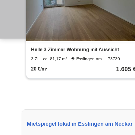
Helle 3-Zimmer-Wohnung mit Aussicht
3 Zi.
ca. 81,17 m²
Esslingen am ... 73730
1.605 
20 €/m²
Mietspiegel lokal in Esslingen am Neckar