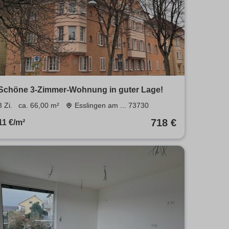
Schöne 3-Zimmer-Wohnung in guter Lage!
3 Zi.
ca. 66,00 m²
Esslingen am ... 73730
718 €
11 €/m²