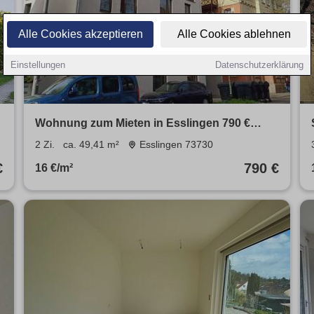
Alle Cookies akzeptieren
Alle Cookies ablehnen
Einstellungen
Datenschutzerklärung
Wohnung zum Mieten in Esslingen 790 €
49.41 m²
2 Zi.
ca. 49,41 m²
Esslingen 73730
€
790 €
16 €/m²