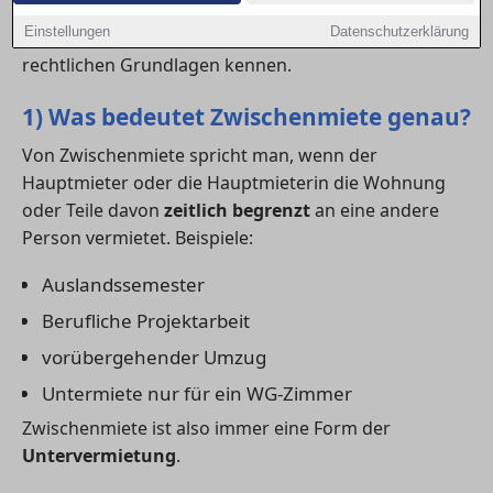
Vermieter:innen. Wer eine
wohnung
oder ein WG-
Einstellungen
Datenschutzerklärung
Zimmer weitervermieten möchte, sollte daher die
rechtlichen Grundlagen kennen.
1) Was bedeutet Zwischenmiete genau?
Von Zwischenmiete spricht man, wenn der
Hauptmieter oder die Hauptmieterin die Wohnung
oder Teile davon
zeitlich begrenzt
an eine andere
Person vermietet. Beispiele:
Auslandssemester
Berufliche Projektarbeit
vorübergehender Umzug
Untermiete nur für ein WG-Zimmer
Zwischenmiete ist also immer eine Form der
Untervermietung
.