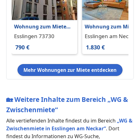
Wohnung zum Mieten
Wohnung zum Miete
in Esslingen 790 € 49.41
in Esslingen am Neck
Esslingen 73730
Esslingen am Neckar
m²
1.830 € 80 m²
73728
790 €
1.830 €
Mehr Wohnungen zur Miete entdecken
🏡
Weitere Inhalte zum Bereich „WG &
Zwischenmiete“
Alle vertiefenden Inhalte findest du im Bereich
„WG &
Zwischenmiete in Esslingen am Neckar“
. Dort
findest du Informationen zu WG-Suche,