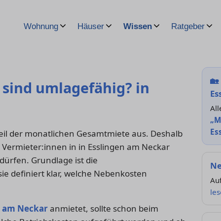
Wohnung
Häuser
Wissen
Ratgeber
🏡
sind umlagefähig? in
Es
All
„M
Es
il der monatlichen Gesamtmiete aus. Deshalb
n Vermieter:innen in in Esslingen am Neckar
ürfen. Grundlage ist die
Ne
ie definiert klar, welche Nebenkosten
Auf
le
n am Neckar
anmietet, sollte schon beim