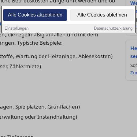
elche Betriebskosten aufgeführt werden und ob
We
ine Pauschale vereinbart ist.
um
Alle Cookies akzeptieren
Alle Cookies ablehnen
Zul
ten nach BetrKV
er
Einstellungen
Datenschutzerklärung
n, die regelmäßig anfallen und mit dem
gen. Typische Beispiele:
He
toffe, Wartung der Heizanlage, Ablesekosten)
se
So
ser, Zählermiete)
Zu
agen, Spielplätzen, Grünflächen)
Verwaltung oder Instandhaltung)
er, Tiefgarage