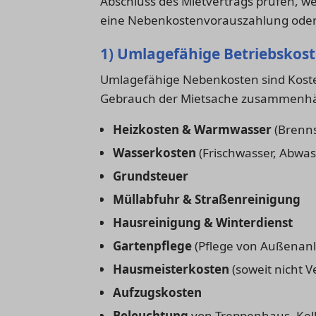
Abschluss des Mietvertrags prüfen, w
eine Nebenkostenvorauszahlung oder e
1) Umlagefähige Betriebskos
Umlagefähige Nebenkosten sind Koste
Gebrauch der Mietsache zusammenhän
Heizkosten & Warmwasser
(Brenns
Wasserkosten
(Frischwasser, Abwas
Grundsteuer
Müllabfuhr & Straßenreinigung
Hausreinigung & Winterdienst
Gartenpflege
(Pflege von Außenanl
Hausmeisterkosten
(soweit nicht 
Aufzugskosten
Beleuchtung
von Treppenhaus, Kell