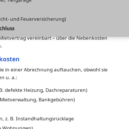
icht- und Feuerversicherung)
chluss
 Mietvertrag vereinbart – über die Nebenkosten
.
kosten
 die in einer Abrechnung auftauchen, obwohl sie
n u. a.:
 B. defekte Heizung, Dachreparaturen)
 Mietverwaltung, Bankgebühren)
 z. B. Instandhaltungsrücklage
te Wohnungen)