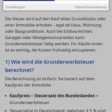
Ratgeber erklärt, wie die Steuer berechnet wird, wer
Einstellungen
Datenschutzerklärung
sie zahlen muss und welche Ausnahmen bestehen.
Die Steuer wird auf den Kauf eines Grundstücks oder
einer Immobilie erhoben – egal ob Haus, Wohnung
oder Baugrundstück. Auch bei Erbbaurechten,
Garagen oder Miteigentumsanteilen kann
Grunderwerbsteuer fällig werden. Für Käufer:innen
ist es wichtig, die Kosten frühzeitig einzuplanen.
1) Wie wird die Grunderwerbsteuer
berechnet?
Die Berechnung ist einfach: Sie basiert auf dem
Kaufpreis der Immobilie.
Kaufpreis
×
Steuersatz des Bundeslandes
=
Grunderwerbsteuer
Steuersätze in Deutschland: zwischen 3,5 % und