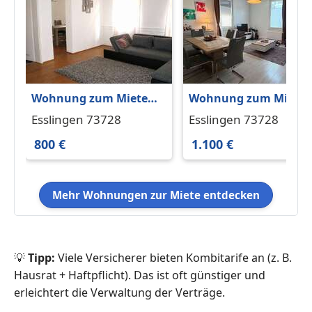
Wohnung zum Mieten
Wohnung zum Miete
in Esslingen 800 € 74 m²
in Esslingen 1.100 € 80
Esslingen 73728
Esslingen 73728
m²
800 €
1.100 €
Mehr Wohnungen zur Miete entdecken
💡
Tipp:
Viele Versicherer bieten Kombitarife an (z. B.
Hausrat + Haftpflicht). Das ist oft günstiger und
erleichtert die Verwaltung der Verträge.