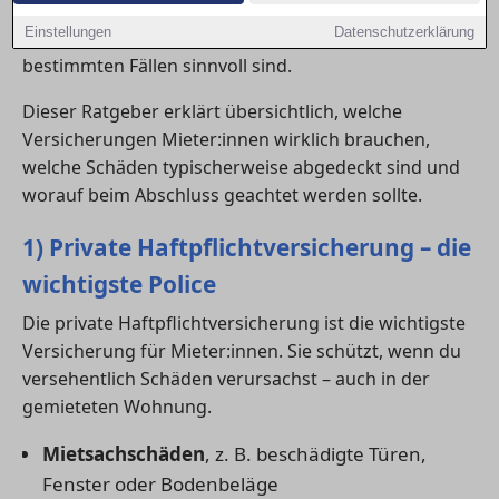
Risiken im Alltag bestehen. Einige Policen gelten
Einstellungen
Datenschutzerklärung
jedoch als unverzichtbar, während andere nur in
bestimmten Fällen sinnvoll sind.
Dieser Ratgeber erklärt übersichtlich, welche
Versicherungen Mieter:innen wirklich brauchen,
welche Schäden typischerweise abgedeckt sind und
worauf beim Abschluss geachtet werden sollte.
1) Private Haftpflichtversicherung – die
wichtigste Police
Die private Haftpflichtversicherung ist die wichtigste
Versicherung für Mieter:innen. Sie schützt, wenn du
versehentlich Schäden verursachst – auch in der
gemieteten Wohnung.
Mietsachschäden
, z. B. beschädigte Türen,
Fenster oder Bodenbeläge